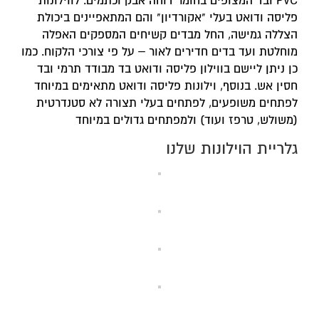
PVC ובד המצופים בחומר דוחה אבק וכתמים. לווילונות
פליסה ודואט בעלי "אקורדיון" והם המתאפיינים ביכולת
הצללה גמישה, החל מבדים קשיחים המספקים האפלה
מוחלטת ועד בדים חדירים לאור – על פי צורכי הלקוח. כמו
כן ניתן ליישם בווילון פליסה ודואט בד מבודד תרמי ובד
חסין אש. בנוסף, וילונות פליסה ודואט מתאימים במיוחד
לפתחים משופעים, לפתחים בעלי תצורה לא סטנדרטית
(משולש, טרפז ועוד) ולמפתחים גדולים במיוחד
גלריית הוילונות שלנו